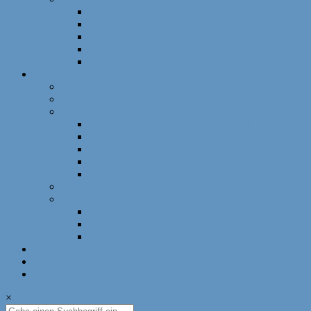
Schnellschach
DWZ-Turniere
Mädchenturniere
Deutsche Meisterschaft
DLM
Ressorts
Ausbildung
Mädchenschach
Schulschach
Bayerische Schulschachmeisterschaft
Deutsche Schulschachmeisterschaft
Schulschachpatent
Deutscher Schulschachkongress
Qualitätssiegel Deutsche Schachschule
Breitenschach
Leistungssport
Leistungssport
EM/WM
Spieler berichten
U12-Länderkampf – 50 Jahre BSJ
Online Schach
Termine
×