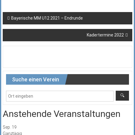
Beitragsnavigation
Bayerische MM U12 2021 – Endrunde
Kadertermine 2022
Suche einen Verein
Anstehende Veranstaltungen
Sep.
19
Ganztägig