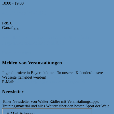
10:00
-
19:00
4./5. Runde MM U20
Feb.
6
Ganztägig
RAPID-Turnier Neumarkt und Bayerische
Jugendschnellschach-EM U25
Kalender anzeigen
Melden von Veranstaltungen
Jugendturniere in Bayern können für unseren Kalender/ unsere
Webseite gemeldet werden!
Bedingungen
E-Mail:
webmaster@bayerische-schachjugend.de
Newsletter
Toller Newsletter von Walter Rädler mit Veranstaltungstipps,
Trainingsmaterial und alles Weitere über den besten Sport der Welt.
E-Mail-Adresse: