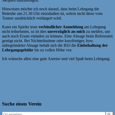
Skripten mitzubringen.
Hinweisen möchte ich noch darauf, dass beim Lehrgang die
Bettruhe um 21.30 Uhr einzuhalten ist, sofern nicht diese vom
Trainer ausdrücklich verlängert wird.
Kann ein Spieler trotz
verbindlicher Anmeldung
am Lehrgang
nicht teilnehmen, so ist dies
unverzüglich an mich
zu melden, um
auch noch Ersatz einladen zu können. Eine Absage beim Referenten
genügt nicht. Bei Nichtteilnahme oder kurzfristiger, bzw.
unbegründeter Absage behält sich die BSJ die
Einbehaltung der
Lehrgangsgebühr
bis zu vollen Höhe vor.
Ich wünsche allen eine gute Anreise und viel Spaß beim Lehrgang.
Beitragsnavigation
ONLINE-Länderkampf für Mädchen & Frauen sowie 3. ECU
GWCW
Mädchen Grand Prix Oberbayern 2024 – Bericht & Ergebnisse
Suche einen Verein