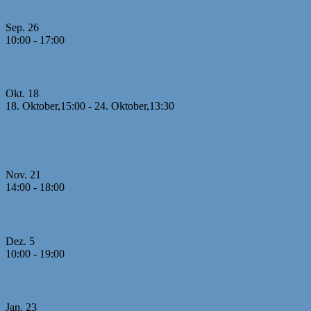
Bayerische MM U10
Sep.
26
10:00
-
17:00
Jugendcup Dinkelsbühl 2026
Okt.
18
18. Oktober,15:00
-
24. Oktober,13:30
26. Offene U8 Meisterschaft 2026 mit internationaler
Beteiligung
Nov.
21
14:00
-
18:00
1. Runde MM U20
Dez.
5
10:00
-
19:00
2./3. Runde MM U20
Jan.
23