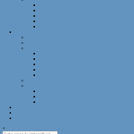
Schnellschach
DWZ-Turniere
Mädchenturniere
Deutsche Meisterschaft
DLM
Ressorts
Ausbildung
Mädchenschach
Schulschach
Bayerische Schulschachmeisterschaft
Deutsche Schulschachmeisterschaft
Schulschachpatent
Deutscher Schulschachkongress
Qualitätssiegel Deutsche Schachschule
Breitenschach
Leistungssport
Leistungssport
EM/WM
Spieler berichten
U12-Länderkampf – 50 Jahre BSJ
Online Schach
Termine
×