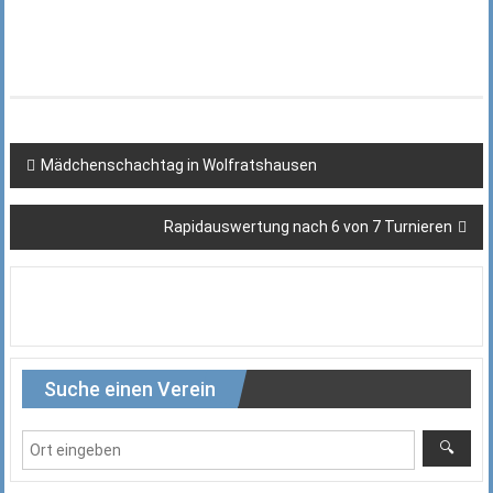
Beitragsnavigation
Mädchenschachtag in Wolfratshausen
Rapidauswertung nach 6 von 7 Turnieren
Suche einen Verein