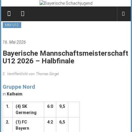
Zum
Inhalt
springen
MM U12
16. Mai 2026
Bayerische Mannschaftsmeisterschaft
U12 2026 – Halbfinale
Veröffentlicht von: Thomas Sörgel
Gruppe Nord
in
Kelheim
1.
(4) SK
6:0
9,5
Germering
2.
(1) FC
4:2
6,5
Bayern