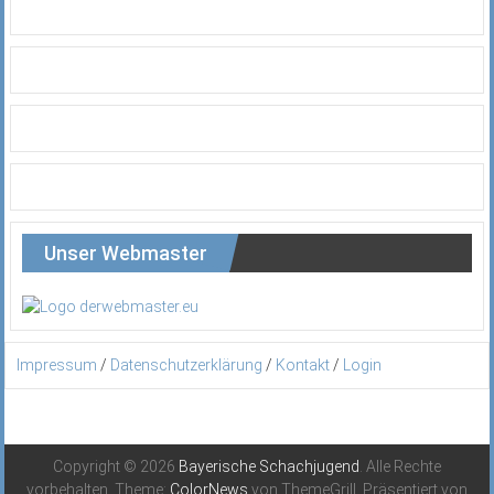
Unser Webmaster
Impressum
/
Datenschutzerklärung
/
Kontakt
/
Login
Copyright © 2026
Bayerische Schachjugend
. Alle Rechte
vorbehalten. Theme:
ColorNews
von ThemeGrill. Präsentiert von