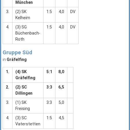
München
3.
(2) SK
1:5
4,0
DV
Kelheim
4.
(3) SG
1:5
4,0
DV
Büchenbach-
Roth
Gruppe Süd
in
Gräfelfing
1.
(4) SK
5:1
8,0
Gräfelfing
2.
(2) SC
3:3
6,5
Dillingen
3.
(1) SK
3:3
5,0
Freising
4.
(3) SC
1:5
4,5
Vaterstetten