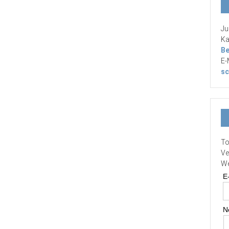
Ju
Ka
Be
E-
sc
To
Ve
We
E
N