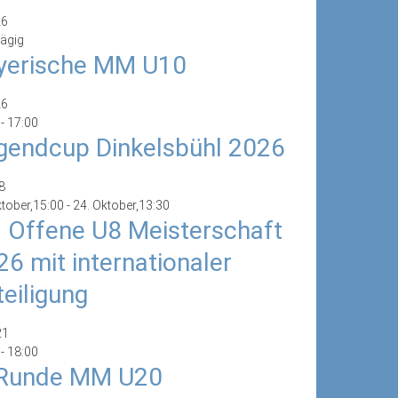
26
ägig
yerische MM U10
26
-
17:00
gendcup Dinkelsbühl 2026
8
ktober,15:00
-
24. Oktober,13:30
. Offene U8 Meisterschaft
26 mit internationaler
teiligung
21
-
18:00
 Runde MM U20