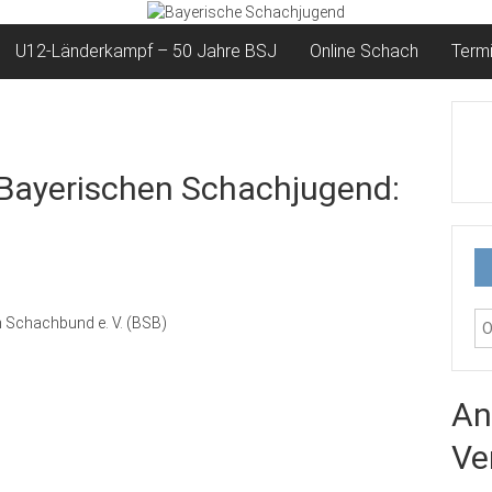
U12-Länderkampf – 50 Jahre BSJ
Online Schach
Term
r Bayerischen Schachjugend:
n Schachbund e. V. (BSB)
An
Ve