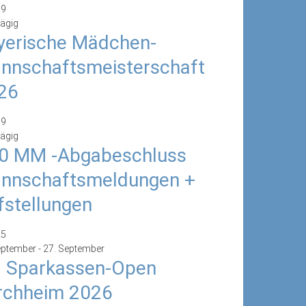
19
ägig
yerische Mädchen-
nnschaftsmeisterschaft
26
19
ägig
0 MM -Abgabeschluss
nnschaftsmeldungen +
fstellungen
25
eptember
-
27. September
. Sparkassen-Open
rchheim 2026