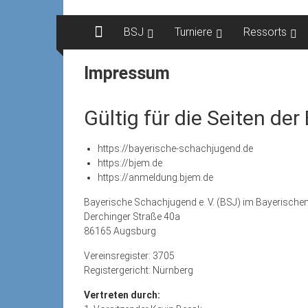
Zum
Inhalt
BSJ
Turniere
Ressorts
springen
Impressum
Gültig für die Seiten de
https://bayerische-schachjugend.de
https://bjem.de
https://anmeldung.bjem.de
Bayerische Schachjugend e. V. (BSJ) im Bayerische
Derchinger Straße 40a
86165 Augsburg
Vereinsregister: 3705
Registergericht: Nürnberg
Vertreten durch: