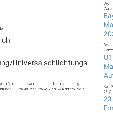
Sep.
Ganzt
Ba
Ma
de
20
ich
Sep.
Ganzt
U1
gung/Universal­schlichtungs­
Ma
Au
ner Verbraucherschlichtungsstelle teil. Zuständig ist die
Sep.
htung e.V., Straßburger Straße 8, 77694 Kehl am Rhein
25. S
23
Fo