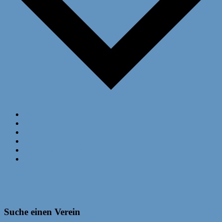
Google Kalender
iCalendar
Outlook 365
Outlook Live
.ics-Datei exportieren
Exportiere Outlook .ics Datei
Suche einen Verein