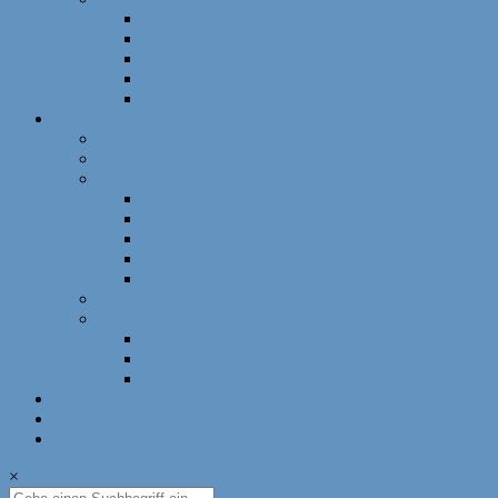
Schnellschach
DWZ-Turniere
Mädchenturniere
Deutsche Meisterschaft
DLM
Ressorts
Ausbildung
Mädchenschach
Schulschach
Bayerische Schulschachmeisterschaft
Deutsche Schulschachmeisterschaft
Schulschachpatent
Deutscher Schulschachkongress
Qualitätssiegel Deutsche Schachschule
Breitenschach
Leistungssport
Leistungssport
EM/WM
Spieler berichten
U12-Länderkampf – 50 Jahre BSJ
Online Schach
Termine
×