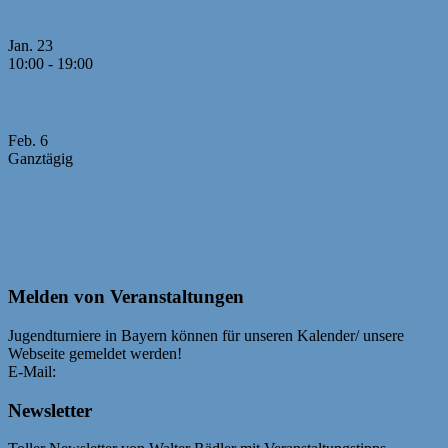
2./3. Runde MM U20
Jan.
23
10:00
-
19:00
4./5. Runde MM U20
Feb.
6
Ganztägig
RAPID-Turnier Neumarkt und Bayerische
Jugendschnellschach-EM U25
Kalender anzeigen
Melden von Veranstaltungen
Jugendturniere in Bayern können für unseren Kalender/ unsere
Webseite gemeldet werden!
Bedingungen
E-Mail:
webmaster@bayerische-schachjugend.de
Newsletter