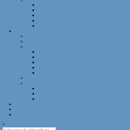
Schnellschach
DWZ-Turniere
Mädchenturniere
Deutsche Meisterschaft
DLM
Ressorts
Ausbildung
Mädchenschach
Schulschach
Bayerische Schulschachmeisterschaft
Deutsche Schulschachmeisterschaft
Schulschachpatent
Deutscher Schulschachkongress
Qualitätssiegel Deutsche Schachschule
Breitenschach
Leistungssport
Leistungssport
EM/WM
Spieler berichten
U12-Länderkampf – 50 Jahre BSJ
Online Schach
Termine
×