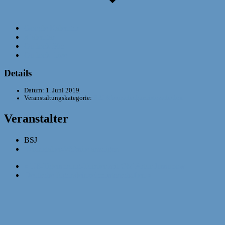
Google Kalender
iCalendar
Outlook 365
Outlook Live
Details
Datum:
1. Juni 2019
Veranstaltungskategorie:
BSJ-Mannschaftsmeisterschaften
Veranstalter
BSJ
Veranstalter-Website anzeigen
«
U8-Tigersprung-Turnier mit GM Artur Jussupow
Deutsche Jugendeinzelmeisterschaften
»