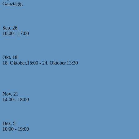
Ganztägig
Bayerische MM U10
Sep.
26
10:00
-
17:00
Jugendcup Dinkelsbühl 2026
Okt.
18
18. Oktober,15:00
-
24. Oktober,13:30
26. Offene U8 Meisterschaft 2026 mit internationaler
Beteiligung
Nov.
21
14:00
-
18:00
1. Runde MM U20
Dez.
5
10:00
-
19:00