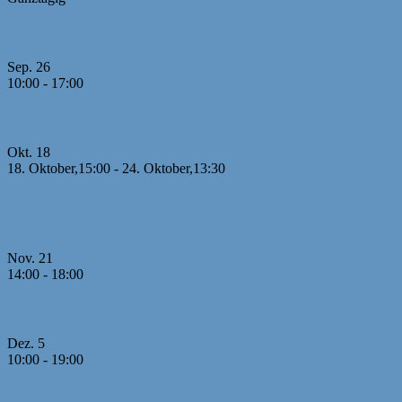
Bayerische MM U10
Sep.
26
10:00
-
17:00
Jugendcup Dinkelsbühl 2026
Okt.
18
18. Oktober,15:00
-
24. Oktober,13:30
26. Offene U8 Meisterschaft 2026 mit internationaler
Beteiligung
Nov.
21
14:00
-
18:00
1. Runde MM U20
Dez.
5
10:00
-
19:00
2./3. Runde MM U20