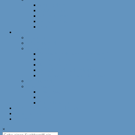
Schnellschach
DWZ-Turniere
Mädchenturniere
Deutsche Meisterschaft
DLM
Ressorts
Ausbildung
Mädchenschach
Schulschach
Bayerische Schulschachmeisterschaft
Deutsche Schulschachmeisterschaft
Schulschachpatent
Deutscher Schulschachkongress
Qualitätssiegel Deutsche Schachschule
Breitenschach
Leistungssport
Leistungssport
EM/WM
Spieler berichten
U12-Länderkampf – 50 Jahre BSJ
Online Schach
Termine
×