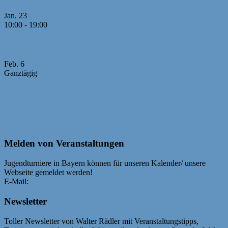
Jan.
23
10:00
-
19:00
4./5. Runde MM U20
Feb.
6
Ganztägig
RAPID-Turnier Neumarkt und Bayerische
Jugendschnellschach-EM U25
Kalender anzeigen
Melden von Veranstaltungen
Jugendturniere in Bayern können für unseren Kalender/ unsere
Webseite gemeldet werden!
Bedingungen
E-Mail:
webmaster@bayerische-schachjugend.de
Newsletter
Toller Newsletter von Walter Rädler mit Veranstaltungstipps,