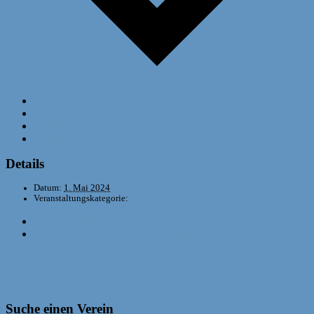
Google Kalender
iCalendar
Outlook 365
Outlook Live
Details
Datum:
1. Mai 2024
Veranstaltungskategorie:
BSJ-Turniere
«
NeST5-Turnier für Anfänger in Forchheim
Unterfränkisches Jugend RAPID in Trappstadt
»
Suche einen Verein