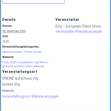
Details
Veranstalter
Datum:
ECU – European Chess Union
30. November 2024
Veranstalter-Website anzeigen
Zeit:
19:00
Veranstaltungskategorien:
Mädchenschach
,
Online-Turnier
Website:
https://wom.europechess.org/3rd-ecu-
girls-and-womens-chess-weekend/
Veranstaltungsort
ONLINE auf lichess.org
lichess.org
Internet
,
Veranstaltungsort-Website anzeigen