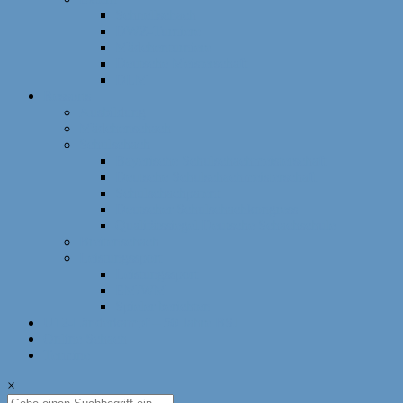
Schnellschach
DWZ-Turniere
Mädchenturniere
Deutsche Meisterschaft
DLM
Ressorts
Ausbildung
Mädchenschach
Schulschach
Bayerische Schulschachmeisterschaft
Deutsche Schulschachmeisterschaft
Schulschachpatent
Deutscher Schulschachkongress
Qualitätssiegel Deutsche Schachschule
Breitenschach
Leistungssport
Leistungssport
EM/WM
Spieler berichten
U12-Länderkampf – 50 Jahre BSJ
Online Schach
Termine
×