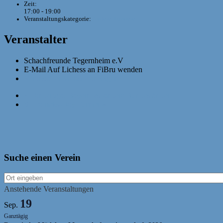
Zeit:
17:00 - 19:00
Veranstaltungskategorie:
Andere Turniere
Veranstalter
Schachfreunde Tegernheim e.V
E-Mail
Auf Lichess an FiBru wenden
Veranstalter-Website anzeigen
«
Länderliga: Bayern vs. andere Bundesländer
St. Patricks-Day Turnier
»
Suche einen Verein
Anstehende Veranstaltungen
19
Sep.
Ganztägig