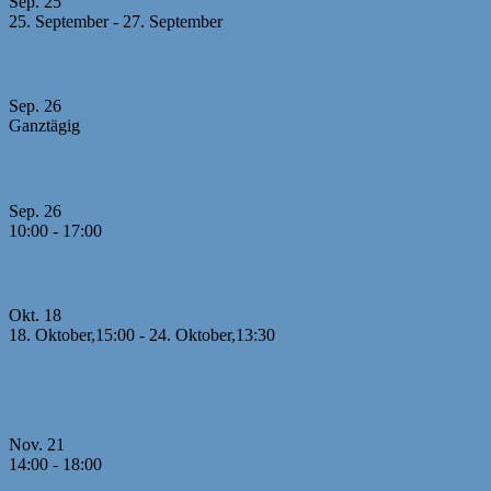
Sep.
25
25. September
-
27. September
23. Sparkassen-Open Forchheim 2026
Sep.
26
Ganztägig
Bayerische MM U10
Sep.
26
10:00
-
17:00
Jugendcup Dinkelsbühl 2026
Okt.
18
18. Oktober,15:00
-
24. Oktober,13:30
26. Offene U8 Meisterschaft 2026 mit internationaler
Beteiligung
Nov.
21
14:00
-
18:00