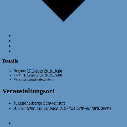
Google Kalender
iCalendar
Outlook 365
Outlook Live
Details
Beginn:
27. August 2019,18:00
Ende:
1. September 2019,15:00
Veranstaltungskategorien:
Ausbildung
,
Mädchenschach
Veranstaltungsort
Jugendherberge Schweinfurt
Am Unteren Marienbach 3, 97421 Schweinfurt
Bayern
Google
Karte anzeigen
«
D2-D4 Kaderlehrgang