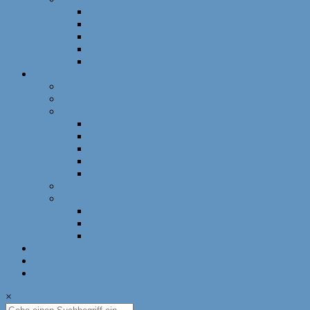
Schnellschach
DWZ-Turniere
Mädchenturniere
Deutsche Meisterschaft
DLM
Ressorts
Ausbildung
Mädchenschach
Schulschach
Bayerische Schulschachmeisterschaft
Deutsche Schulschachmeisterschaft
Schulschachpatent
Deutscher Schulschachkongress
Qualitätssiegel Deutsche Schachschule
Breitenschach
Leistungssport
Leistungssport
EM/WM
Spieler berichten
U12-Länderkampf – 50 Jahre BSJ
Online Schach
Termine
×