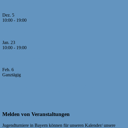
1. Runde MM U20
Dez.
5
10:00
-
19:00
2./3. Runde MM U20
Jan.
23
10:00
-
19:00
4./5. Runde MM U20
Feb.
6
Ganztägig
RAPID-Turnier Neumarkt und Bayerische
Jugendschnellschach-EM U25
Kalender anzeigen
Melden von Veranstaltungen
Jugendturniere in Bayern können für unseren Kalender/ unsere