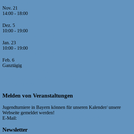
Beteiligung
Nov.
21
14:00
-
18:00
1. Runde MM U20
Dez.
5
10:00
-
19:00
2./3. Runde MM U20
Jan.
23
10:00
-
19:00
4./5. Runde MM U20
Feb.
6
Ganztägig
RAPID-Turnier Neumarkt und Bayerische
Jugendschnellschach-EM U25
Kalender anzeigen
Melden von Veranstaltungen
Jugendturniere in Bayern können für unseren Kalender/ unsere
Webseite gemeldet werden!
Bedingungen
E-Mail:
webmaster@bayerische-schachjugend.de
Newsletter