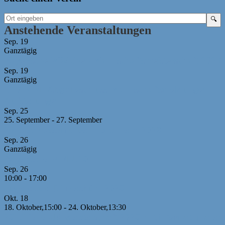
Anstehende Veranstaltungen
Sep.
19
Ganztägig
Bayerische Mädchen-Mannschaftsmeisterschaft 2026
Sep.
19
Ganztägig
U10 MM -Abgabeschluss Mannschaftsmeldungen +
Aufstellungen
Sep.
25
25. September
-
27. September
23. Sparkassen-Open Forchheim 2026
Sep.
26
Ganztägig
Bayerische MM U10
Sep.
26
10:00
-
17:00
Jugendcup Dinkelsbühl 2026
Okt.
18
18. Oktober,15:00
-
24. Oktober,13:30
26. Offene U8 Meisterschaft 2026 mit internationaler