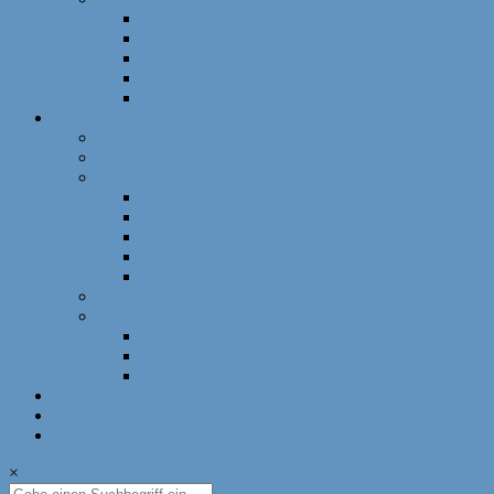
Schnellschach
DWZ-Turniere
Mädchenturniere
Deutsche Meisterschaft
DLM
Ressorts
Ausbildung
Mädchenschach
Schulschach
Bayerische Schulschachmeisterschaft
Deutsche Schulschachmeisterschaft
Schulschachpatent
Deutscher Schulschachkongress
Qualitätssiegel Deutsche Schachschule
Breitenschach
Leistungssport
Leistungssport
EM/WM
Spieler berichten
U12-Länderkampf – 50 Jahre BSJ
Online Schach
Termine
×