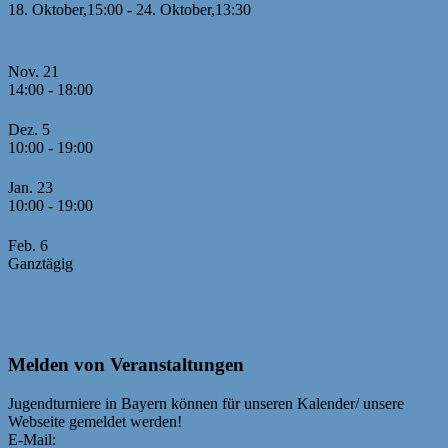
18. Oktober,15:00
-
24. Oktober,13:30
26. Offene U8 Meisterschaft 2026 mit internationaler
Beteiligung
Nov.
21
14:00
-
18:00
1. Runde MM U20
Dez.
5
10:00
-
19:00
2./3. Runde MM U20
Jan.
23
10:00
-
19:00
4./5. Runde MM U20
Feb.
6
Ganztägig
RAPID-Turnier Neumarkt und Bayerische
Jugendschnellschach-EM U25
Kalender anzeigen
Melden von Veranstaltungen
Jugendturniere in Bayern können für unseren Kalender/ unsere
Webseite gemeldet werden!
Bedingungen
E-Mail:
webmaster@bayerische-schachjugend.de