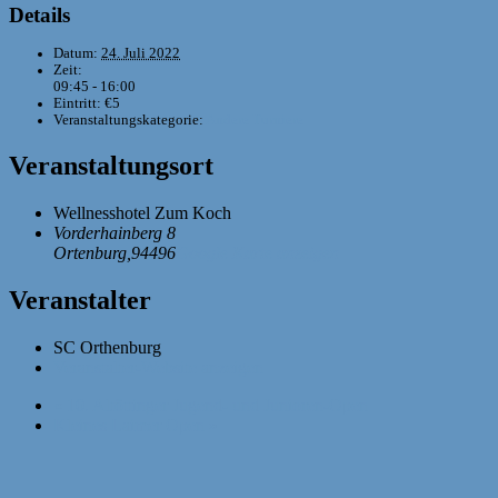
Details
Datum:
24. Juli 2022
Zeit:
09:45 - 16:00
Eintritt:
€5
Veranstaltungskategorie:
Andere Turniere
Veranstaltungsort
Wellnesshotel Zum Koch
Vorderhainberg 8
Ortenburg
,
94496
Google Karte anzeigen
Veranstalter
SC Orthenburg
Veranstalter-Website anzeigen
«
10. Altöttinger Jugend- und Junioren-Open
Kleines Laimer Open
»