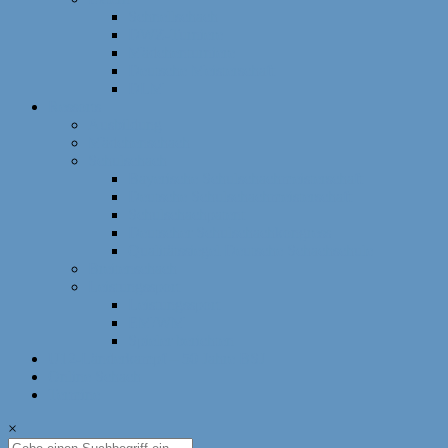
Schnellschach
DWZ-Turniere
Mädchenturniere
Deutsche Meisterschaft
DLM
Ressorts
Ausbildung
Mädchenschach
Schulschach
Bayerische Schulschachmeisterschaft
Deutsche Schulschachmeisterschaft
Schulschachpatent
Deutscher Schulschachkongress
Qualitätssiegel Deutsche Schachschule
Breitenschach
Leistungssport
Leistungssport
EM/WM
Spieler berichten
U12-Länderkampf – 50 Jahre BSJ
Online Schach
Termine
×