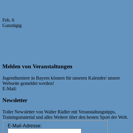
4./5. Runde MM U20
Feb.
6
Ganztägig
RAPID-Turnier Neumarkt und Bayerische
Jugendschnellschach-EM U25
Kalender anzeigen
Melden von Veranstaltungen
Jugendturniere in Bayern können für unseren Kalender/ unsere
Webseite gemeldet werden!
Bedingungen
E-Mail:
webmaster@bayerische-schachjugend.de
Newsletter
Toller Newsletter von Walter Rädler mit Veranstaltungstipps,
Trainingsmaterial und alles Weitere über den besten Sport der Welt.
E-Mail-Adresse: