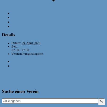
Google Kalender
iCalendar
Outlook 365
Outlook Live
Details
Datum:
29. April 2023
Zeit:
12:30 - 17:00
Veranstaltungskategorie:
BSJ-Turniere
«
Schiedsrichterausbildung und Verlängerung
BSJ-Delegiertenversammlung
»
Suche einen Verein