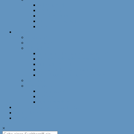
Schnellschach
DWZ-Turniere
Mädchenturniere
Deutsche Meisterschaft
DLM
Ressorts
Ausbildung
Mädchenschach
Schulschach
Bayerische Schulschachmeisterschaft
Deutsche Schulschachmeisterschaft
Schulschachpatent
Deutscher Schulschachkongress
Qualitätssiegel Deutsche Schachschule
Breitenschach
Leistungssport
Leistungssport
EM/WM
Spieler berichten
U12-Länderkampf – 50 Jahre BSJ
Online Schach
Termine
×