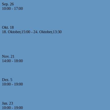
Sep.
26
10:00
-
17:00
Jugendcup Dinkelsbühl 2026
Okt.
18
18. Oktober,15:00
-
24. Oktober,13:30
26. Offene U8 Meisterschaft 2026 mit internationaler
Beteiligung
Nov.
21
14:00
-
18:00
1. Runde MM U20
Dez.
5
10:00
-
19:00
2./3. Runde MM U20
Jan.
23
10:00
-
19:00