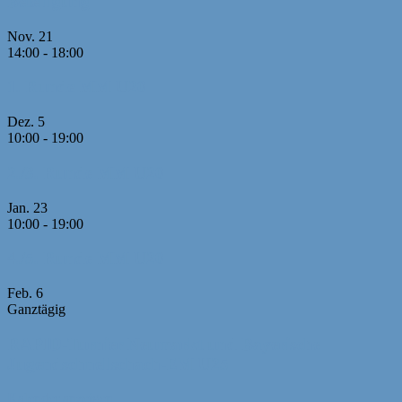
Beteiligung
Nov.
21
14:00
-
18:00
1. Runde MM U20
Dez.
5
10:00
-
19:00
2./3. Runde MM U20
Jan.
23
10:00
-
19:00
4./5. Runde MM U20
Feb.
6
Ganztägig
RAPID-Turnier Neumarkt und Bayerische
Jugendschnellschach-EM U25
Kalender anzeigen