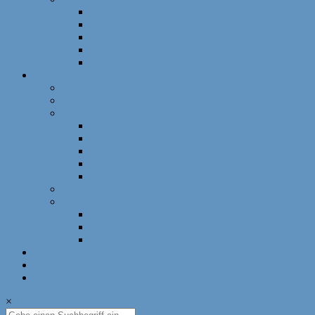
Schnellschach
DWZ-Turniere
Mädchenturniere
Deutsche Meisterschaft
DLM
Ressorts
Ausbildung
Mädchenschach
Schulschach
Bayerische Schulschachmeisterschaft
Deutsche Schulschachmeisterschaft
Schulschachpatent
Deutscher Schulschachkongress
Qualitätssiegel Deutsche Schachschule
Breitenschach
Leistungssport
Leistungssport
EM/WM
Spieler berichten
U12-Länderkampf – 50 Jahre BSJ
Online Schach
Termine
×