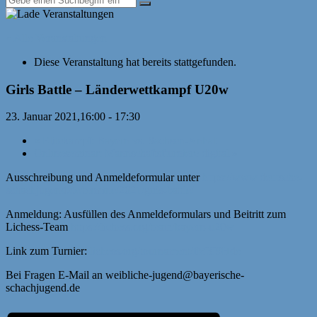
« Alle Veranstaltungen
Diese Veranstaltung hat bereits stattgefunden.
Girls Battle – Länderwettkampf U20w
23. Januar 2021,16:00
-
17:30
«
Elitekampf: Bayern vs. Sachsen-Anhalt
Onlineseminar: Mannschaftsfturniere digital
»
Ausschreibung und Anmeldeformular unter
https://www.deutsche-
schachjugend.de/termine/2021/girls-battle/
Anmeldung: Ausfüllen des Anmeldeformulars und Beitritt zum
Lichess-Team
https://lichess.org/team/bayern-u20w
Link zum Turnier:
lichess.org/tournament/fM3I9Hde
Bei Fragen E-Mail an weibliche-jugend@bayerische-
schachjugend.de