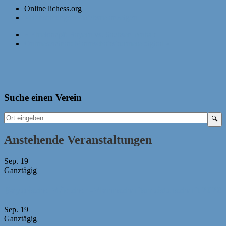
Online lichess.org
Veranstaltungsort-Website anzeigen
«
Elitekampf: Bayern vs. Sachsen-Anhalt
Onlineseminar: Mannschaftsfturniere digital
»
Suche einen Verein
Anstehende Veranstaltungen
Sep.
19
Ganztägig
Bayerische Mädchen-Mannschaftsmeisterschaft 2026
Sep.
19
Ganztägig