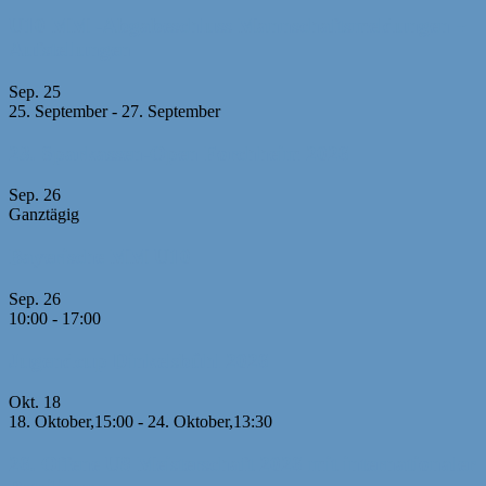
U10 MM -Abgabeschluss Mannschaftsmeldungen +
Aufstellungen
Sep.
25
25. September
-
27. September
23. Sparkassen-Open Forchheim 2026
Sep.
26
Ganztägig
Bayerische MM U10
Sep.
26
10:00
-
17:00
Jugendcup Dinkelsbühl 2026
Okt.
18
18. Oktober,15:00
-
24. Oktober,13:30
26. Offene U8 Meisterschaft 2026 mit internationaler