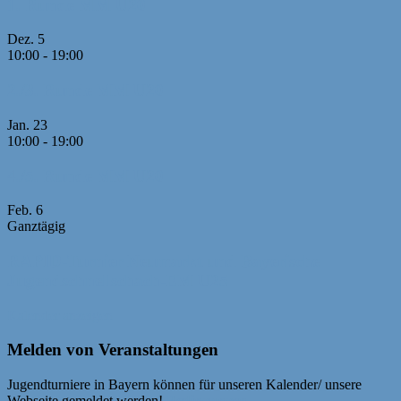
1. Runde MM U20
Dez.
5
10:00
-
19:00
2./3. Runde MM U20
Jan.
23
10:00
-
19:00
4./5. Runde MM U20
Feb.
6
Ganztägig
RAPID-Turnier Neumarkt und Bayerische
Jugendschnellschach-EM U25
Kalender anzeigen
Melden von Veranstaltungen
Jugendturniere in Bayern können für unseren Kalender/ unsere
Webseite gemeldet werden!
Bedingungen