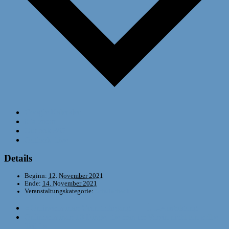
Google Kalender
iCalendar
Outlook 365
Outlook Live
Details
Beginn:
12. November 2021
Ende:
14. November 2021
Veranstaltungskategorie:
Schulschach
«
Onlineseminar: Grundlehrgang II – ÜL-Ausbildung
Onlineseminar: 10 Dinge, die man im Verein nicht tun sollte –
Teil I
»