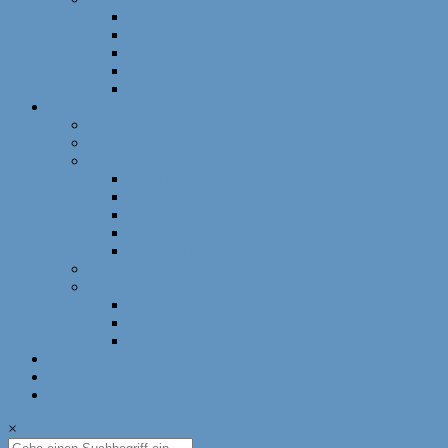
Schnellschach
DWZ-Turniere
Mädchenturniere
Deutsche Meisterschaft
DLM
Ressorts
Ausbildung
Mädchenschach
Schulschach
Bayerische Schulschachmeisterschaft
Deutsche Schulschachmeisterschaft
Schulschachpatent
Deutscher Schulschachkongress
Qualitätssiegel Deutsche Schachschule
Breitenschach
Leistungssport
Leistungssport
EM/WM
Spieler berichten
U12-Länderkampf – 50 Jahre BSJ
Online Schach
Termine
×