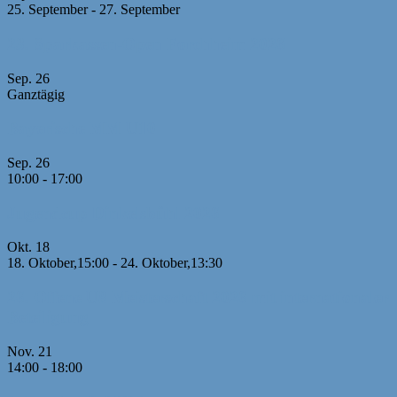
25. September
-
27. September
23. Sparkassen-Open Forchheim 2026
Sep.
26
Ganztägig
Bayerische MM U10
Sep.
26
10:00
-
17:00
Jugendcup Dinkelsbühl 2026
Okt.
18
18. Oktober,15:00
-
24. Oktober,13:30
26. Offene U8 Meisterschaft 2026 mit internationaler
Beteiligung
Nov.
21
14:00
-
18:00