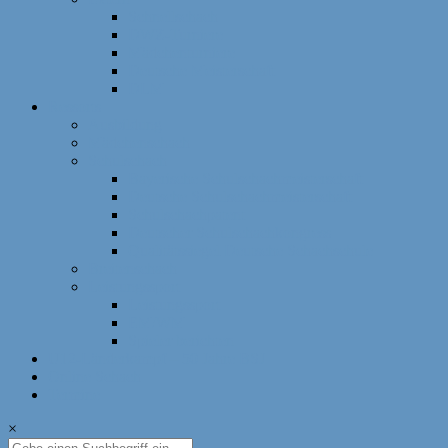
Schnellschach
DWZ-Turniere
Mädchenturniere
Deutsche Meisterschaft
DLM
Ressorts
Ausbildung
Mädchenschach
Schulschach
Bayerische Schulschachmeisterschaft
Deutsche Schulschachmeisterschaft
Schulschachpatent
Deutscher Schulschachkongress
Qualitätssiegel Deutsche Schachschule
Breitenschach
Leistungssport
Leistungssport
EM/WM
Spieler berichten
U12-Länderkampf – 50 Jahre BSJ
Online Schach
Termine
×