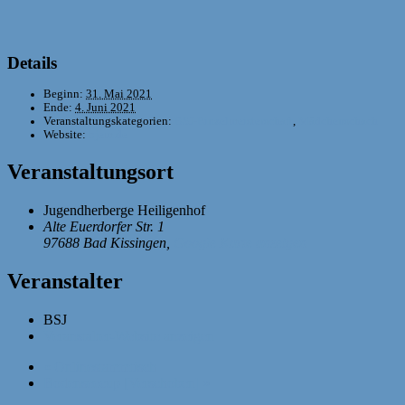
Details
Beginn:
31. Mai 2021
Ende:
4. Juni 2021
Veranstaltungskategorien:
BSJ-Einzelmeisterschaft
,
Mädchenschach
Website:
bjem.de
Veranstaltungsort
Jugendherberge Heiligenhof
Alte Euerdorfer Str. 1
97688 Bad Kissingen
,
Google Karte anzeigen
Veranstalter
BSJ
Veranstalter-Website anzeigen
«
Onlinestammtisch
Bodenseecup [Verschoben]
»