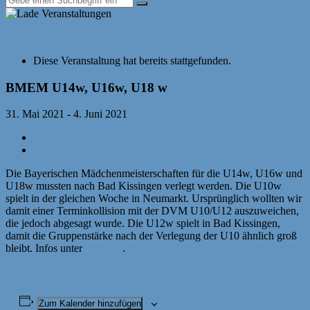
« Alle Veranstaltungen
Diese Veranstaltung hat bereits stattgefunden.
BMEM U14w, U16w, U18 w
31. Mai 2021
-
4. Juni 2021
«
Onlinestammtisch
Bodenseecup [Verschoben]
»
Die Bayerischen Mädchenmeisterschaften für die U14w, U16w und
U18w mussten nach Bad Kissingen verlegt werden. Die U10w
spielt in der gleichen Woche in Neumarkt. Ursprünglich wollten wir
damit einer Terminkollision mit der DVM U10/U12 auszuweichen,
die jedoch abgesagt wurde. Die U12w spielt in Bad Kissingen,
damit die Gruppenstärke nach der Verlegung der U10 ähnlich groß
bleibt. Infos unter
bjem.de
.
Zum Kalender hinzufügen