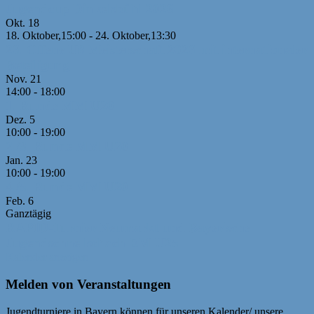
Jugendcup Dinkelsbühl 2026
Okt.
18
18. Oktober,15:00
-
24. Oktober,13:30
26. Offene U8 Meisterschaft 2026 mit internationaler
Beteiligung
Nov.
21
14:00
-
18:00
1. Runde MM U20
Dez.
5
10:00
-
19:00
2./3. Runde MM U20
Jan.
23
10:00
-
19:00
4./5. Runde MM U20
Feb.
6
Ganztägig
RAPID-Turnier Neumarkt und Bayerische
Jugendschnellschach-EM U25
Kalender anzeigen
Melden von Veranstaltungen
Jugendturniere in Bayern können für unseren Kalender/ unsere