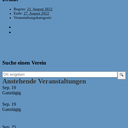
Beginn:
21. August 2022
Ende:
27. August 2022
Veranstaltungskategorie:
Leistungssport
«
Anfängerturnier bis DWZ ca. 1000
U12-Länderkampf
»
Suche einen Verein
Anstehende Veranstaltungen
Sep.
19
Ganztägig
Bayerische Mädchen-Mannschaftsmeisterschaft 2026
Sep.
19
Ganztägig
U10 MM -Abgabeschluss Mannschaftsmeldungen +
Aufstellungen
Sep.
25