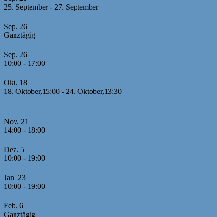
25. September
-
27. September
23. Sparkassen-Open Forchheim 2026
Sep.
26
Ganztägig
Bayerische MM U10
Sep.
26
10:00
-
17:00
Jugendcup Dinkelsbühl 2026
Okt.
18
18. Oktober,15:00
-
24. Oktober,13:30
26. Offene U8 Meisterschaft 2026 mit internationaler
Beteiligung
Nov.
21
14:00
-
18:00
1. Runde MM U20
Dez.
5
10:00
-
19:00
2./3. Runde MM U20
Jan.
23
10:00
-
19:00
4./5. Runde MM U20
Feb.
6
Ganztägig