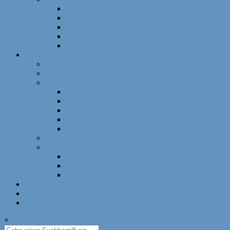
Schnellschach
DWZ-Turniere
Mädchenturniere
Deutsche Meisterschaft
DLM
Ressorts
Ausbildung
Mädchenschach
Schulschach
Bayerische Schulschachmeisterschaft
Deutsche Schulschachmeisterschaft
Schulschachpatent
Deutscher Schulschachkongress
Qualitätssiegel Deutsche Schachschule
Breitenschach
Leistungssport
Leistungssport
EM/WM
Spieler berichten
U12-Länderkampf – 50 Jahre BSJ
Online Schach
Termine
×