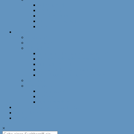
Schnellschach
DWZ-Turniere
Mädchenturniere
Deutsche Meisterschaft
DLM
Ressorts
Ausbildung
Mädchenschach
Schulschach
Bayerische Schulschachmeisterschaft
Deutsche Schulschachmeisterschaft
Schulschachpatent
Deutscher Schulschachkongress
Qualitätssiegel Deutsche Schachschule
Breitenschach
Leistungssport
Leistungssport
EM/WM
Spieler berichten
U12-Länderkampf – 50 Jahre BSJ
Online Schach
Termine
×