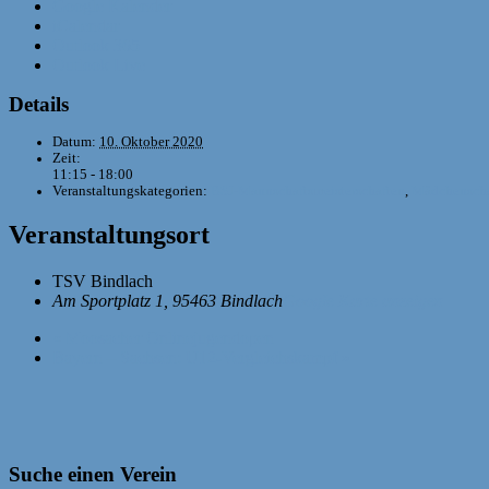
Google Kalender
iCalendar
Outlook 365
Outlook Live
Details
Datum:
10. Oktober 2020
Zeit:
11:15 - 18:00
Veranstaltungskategorien:
BSJ-Mannschaftsmeisterschaften
,
Mädchensch
Veranstaltungsort
TSV Bindlach
Am Sportplatz 1, 95463 Bindlach
Google Karte anzeigen
«
Moosacher Onlinejugendopen
Bayern – Sachsen: U12-Vergleichskampf
»
Suche einen Verein