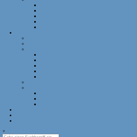
Schnellschach
DWZ-Turniere
Mädchenturniere
Deutsche Meisterschaft
DLM
Ressorts
Ausbildung
Mädchenschach
Schulschach
Bayerische Schulschachmeisterschaft
Deutsche Schulschachmeisterschaft
Schulschachpatent
Deutscher Schulschachkongress
Qualitätssiegel Deutsche Schachschule
Breitenschach
Leistungssport
Leistungssport
EM/WM
Spieler berichten
U12-Länderkampf – 50 Jahre BSJ
Online Schach
Termine
×