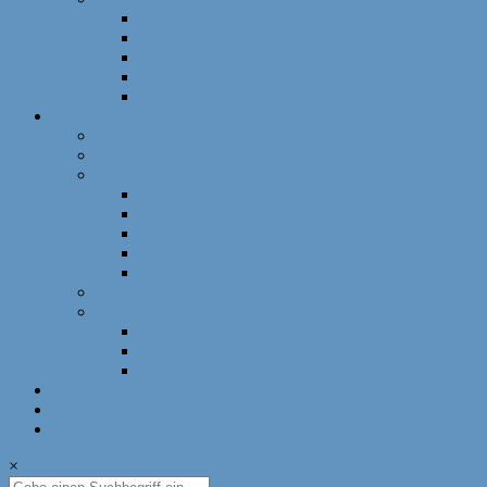
Schnellschach
DWZ-Turniere
Mädchenturniere
Deutsche Meisterschaft
DLM
Ressorts
Ausbildung
Mädchenschach
Schulschach
Bayerische Schulschachmeisterschaft
Deutsche Schulschachmeisterschaft
Schulschachpatent
Deutscher Schulschachkongress
Qualitätssiegel Deutsche Schachschule
Breitenschach
Leistungssport
Leistungssport
EM/WM
Spieler berichten
U12-Länderkampf – 50 Jahre BSJ
Online Schach
Termine
×