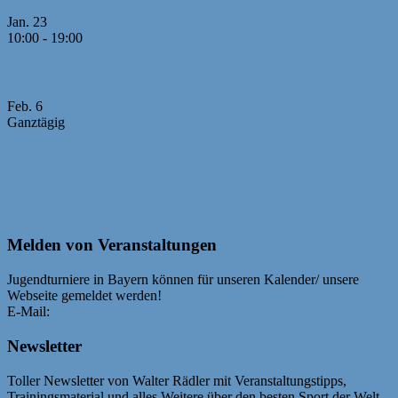
Jan.
23
10:00
-
19:00
4./5. Runde MM U20
Feb.
6
Ganztägig
RAPID-Turnier Neumarkt und Bayerische
Jugendschnellschach-EM U25
Kalender anzeigen
Melden von Veranstaltungen
Jugendturniere in Bayern können für unseren Kalender/ unsere
Webseite gemeldet werden!
Bedingungen
E-Mail:
webmaster@bayerische-schachjugend.de
Newsletter
Toller Newsletter von Walter Rädler mit Veranstaltungstipps,
Trainingsmaterial und alles Weitere über den besten Sport der Welt.