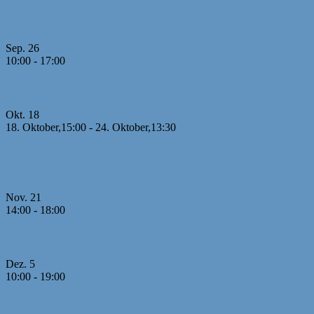
Bayerische MM U10
Sep.
26
10:00
-
17:00
Jugendcup Dinkelsbühl 2026
Okt.
18
18. Oktober,15:00
-
24. Oktober,13:30
26. Offene U8 Meisterschaft 2026 mit internationaler
Beteiligung
Nov.
21
14:00
-
18:00
1. Runde MM U20
Dez.
5
10:00
-
19:00
2./3. Runde MM U20