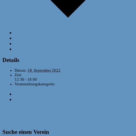
Google Kalender
iCalendar
Outlook 365
Outlook Live
Details
Datum:
18. September 2022
Zeit:
12:30 - 18:00
Veranstaltungskategorie:
Andere Turniere
«
Schnellschach- und Blitzschachturnier in München
3. Dinkelsbühler-Jugend-Cup
»
Suche einen Verein