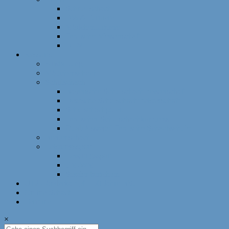
Schnellschach
DWZ-Turniere
Mädchenturniere
Deutsche Meisterschaft
DLM
Ressorts
Ausbildung
Mädchenschach
Schulschach
Bayerische Schulschachmeisterschaft
Deutsche Schulschachmeisterschaft
Schulschachpatent
Deutscher Schulschachkongress
Qualitätssiegel Deutsche Schachschule
Breitenschach
Leistungssport
Leistungssport
EM/WM
Spieler berichten
U12-Länderkampf – 50 Jahre BSJ
Online Schach
Termine
×