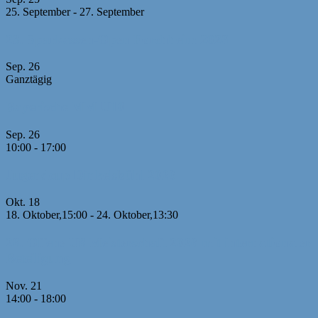
25. September
-
27. September
23. Sparkassen-Open Forchheim 2026
Sep.
26
Ganztägig
Bayerische MM U10
Sep.
26
10:00
-
17:00
Jugendcup Dinkelsbühl 2026
Okt.
18
18. Oktober,15:00
-
24. Oktober,13:30
26. Offene U8 Meisterschaft 2026 mit internationaler
Beteiligung
Nov.
21
14:00
-
18:00