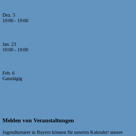
1. Runde MM U20
Dez.
5
10:00
-
19:00
2./3. Runde MM U20
Jan.
23
10:00
-
19:00
4./5. Runde MM U20
Feb.
6
Ganztägig
RAPID-Turnier Neumarkt und Bayerische
Jugendschnellschach-EM U25
Kalender anzeigen
Melden von Veranstaltungen
Jugendturniere in Bayern können für unseren Kalender/ unsere