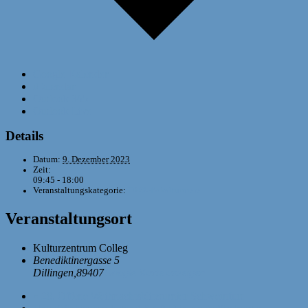
Google Kalender
iCalendar
Outlook 365
Outlook Live
Details
Datum:
9. Dezember 2023
Zeit:
09:45 - 18:00
Veranstaltungskategorie:
DWZ-Pokalturniere
Veranstaltungsort
Kulturzentrum Colleg
Benediktinergasse 5
Dillingen
,
89407
Google Karte anzeigen
«
28. Offene Weihnachtsblitzturnier Schweinfurt