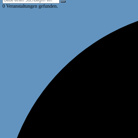
0 Veranstaltungen gefunden.